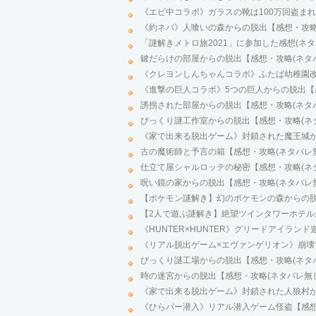
《エビ中コラボ》ガラスの靴は100万回盗まれ
《約ネバ》人喰いの森からの脱出【感想・攻略
「謎解きメトロ旅2021」に参加した感想(ネ
鍵だらけの部屋からの脱出【感想・攻略(ネタ
《クレヨンしんちゃんコラボ》ふたば幼稚園改
《進撃の巨人コラボ》5つの巨人からの脱出【
誘拐された部屋からの脱出【感想・攻略(ネタ
びっくり謎工作室からの脱出【感想・攻略(ネ
《家で出来る脱出ゲーム》封鎖された魔王城か
古の魔術師と予言の箱【感想・攻略(ネタバレ
仕立て屋シャルロッテの秘密【感想・攻略(ネ
呪い鏡の家からの脱出【感想・攻略(ネタバレ
【ポケモン謎解き】幻のポケモンの森からの脱出
【2人で遊ぶ謎解き】絶望ツインタワーホテル
《HUNTER×HUNTER》グリードアイラン
《リアル脱出ゲーム×エヴァンゲリオン》崩壊
びっくり謎工場からの脱出【感想・攻略(ネタ
時の迷宮からの脱出【感想・攻略(ネタバレ無
《家で出来る脱出ゲーム》封鎖された人狼村か
《ひらパー潜入》リアル潜入ゲーム怪盗【感想