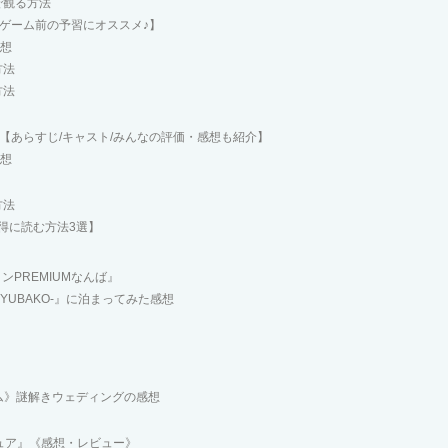
で観る方法
出ゲーム前の予習にオススメ♪】
感想
方法
方法
【あらすじ/キャスト/みんなの評価・感想も紹介】
感想
方法
得に読む方法3選】
PREMIUMなんば』
UBAKO-』に泊まってみた感想
ム》謎解きウェディングの感想
ピュア』《感想・レビュー》