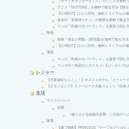
『カードキャプターさくら』のアニメを無料
アニメ『Dr.STONE』を無料で観る方法【脱
【U-NEXT】口コミ評判・無料トライアルの
過去の『名探偵コナン』の映画を無料で観る
マンガ『約束のネバーランド』を最安で読む
映画
映画『美女と野獣』(実写版)を無料で観る方法
【U-NEXT】口コミ評判・無料トライアルの
漫画
マンガ『約束のネバーランド』を最安で読む
マンガの一気読みにオススメ♪【レンタルでお
レジャー
【大阪遠征ならここ！】オススメホテル『ドーミーイン
【グランピング】スノーピーク大阪りんくう『住箱-JY
生活
ライフイベント
結婚
《盛り上がる結婚式余興・二次会ゲー
家電
【家で焼肉】PRINCESS『テーブルグリル