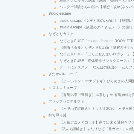
絶望テレビからの脱出【感想・攻略(ネタバレ
ハンター試験からの脱出【感想・攻略(ネタバ
studio escape
studio escape《女王と国のために》【感想
studio escape《欲望のダイヤモンド》の感想
なぞともカフェ
なぞときCUBE「escape from the ROOM
《弱虫ペダル》なぞときCUBE「謎解き全力ケ
なぞときCUBE「ぼくとぜんまいロボット」【
なぞときCUBE「絶体絶命サンタクロース」【
デートにオススメ！ なんばの脱出ゲームカフ
よだかのレコード
《よ～いドン！deナゾトキ》ひらめきの人間
クロネコキューブ
【有馬温泉で謎解き】温泉むすめ 有馬姉妹と
フラップゼロアルファ
《六甲山で謎解き》トキガミ2020「六甲王国
持ち帰り謎
【人気アニメとコラボ】家で出来る謎解きフ
【2人で謎解き】ふたりなぞ『差ガセ！』の感