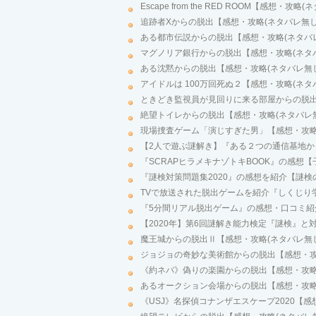
Escape from the RED ROOM【感想・攻略
追跡者Xからの脱出【感想・攻略(ネタバレ無し
ある都市伝説からの脱出【感想・攻略(ネタバ
マグノリア銀行からの脱出【感想・攻略(ネタ
ある沈黙からの脱出【感想・攻略(ネタバレ無
アイドルは 100万回死ぬ２【感想・攻略(ネタ
ときどき監視員が見回りに来る部屋からの脱出
絶望トイレからの脱出【感想・攻略(ネタバレ
現場捜査ゲーム「演じすぎた男」【感想・攻略
【2人で遊ぶ謎解き】『ある２つの通信基地か
『SCRAPヒラメキナゾトキBOOK』の感想
『謎検対策問題集2020』の感想を紹介【謎
TVで放送された脱出ゲームを紹介『しくじり
『5分間リアル脱出ゲーム』の感想・口コミ紹
【2020年】第6回謎解き能力検定『謎検』と
魔王城からの脱出Ⅱ【感想・攻略(ネタバレ無
ジョジョの奇妙な美術館からの脱出【感想・攻
《約ネバ》偽りの楽園からの脱出【感想・攻略
あるオークション会場からの脱出【感想・攻略
《USJ》名探偵コナンザエスケープ2020【感