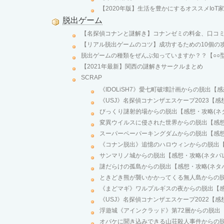
【2020年版】生活を豊かにするオススメIoT家
脱出ゲーム
【名探偵コナンと謎解き】コナンゼミの料金、口コミ
【リアル脱出ゲームのコツ】成功するための10個の
脱出ゲームの種類をぜんぶ知っていますか？？【○○型
【2021年最新】関西の謎解きサークルまとめ
SCRAP
《IDOLiSH7》愛七町破壊計画からの脱出【
《USJ》名探偵コナンザエスケープ2023【感
びっくり謎射的場からの脱出【感想・攻略(ネ
変異ウイルスに侵された世界からの脱出【感想
スーパーペーパーキングダムからの脱出【感想
《コナン脱出》追憶のハロウィンからの脱出【
サンマリノ城からの脱出【感想・攻略(ネタバ
謎だらけの孤島からの脱出【感想・攻略(ネタ
ときどき熊が襲いかかってくる無人島からの脱
《まどマギ》ワルプルギスの夜からの脱出【感
《USJ》名探偵コナンザエスケープ2022【感
浮遊城《アインクラッド》第72層からの脱出【
オバケに聞き込みできる山荘殺人事件からの脱