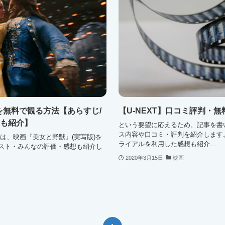
を無料で観る方法【あらすじ/
【U-NEXT】口コミ評判・
想も紹介】
という要望に応えるため、記事を書い
ス内容や口コミ・評判を紹介します。
は、映画『美女と野獣』(実写版)を
ライアルを利用した感想も紹介...
スト・みんなの評価・感想も紹介し
2020年3月15日
映画