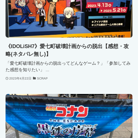
《IDOLiSH7》愛七町破壊計画からの脱出【感想・攻
略(ネタバレ無し)】
「愛七町破壊計画からの脱出ってどんなゲーム？」「参加してみ
た感想を知りたい」 ...
2023年4月22日
SCRAP