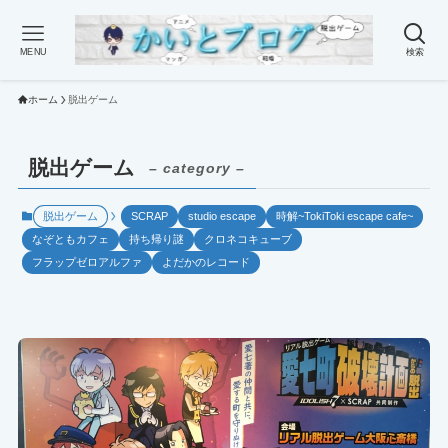
MENU
検索
ホーム
脱出ゲーム
脱出ゲーム
– category –
脱出ゲーム
SCRAP
studio escape
時解~TokiToki escape cafe~
なぞともカフェ
持ち帰り謎
クロネコキューブ
フラップゼロアルファ
よだかのレコード