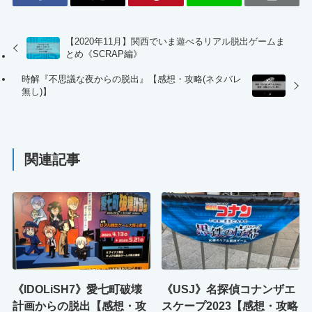
【2020年11月】関西でいま遊べるリアル脱出ゲームま
とめ《SCRAP編》
時解『不思議な夜からの脱出』【感想・攻略(ネタバレ
無し)】
関連記事
《IDOLiSH7》愛七町破壊
《USJ》名探偵コナンザエ
計画からの脱出【感想・攻
スケープ2023【感想・攻略