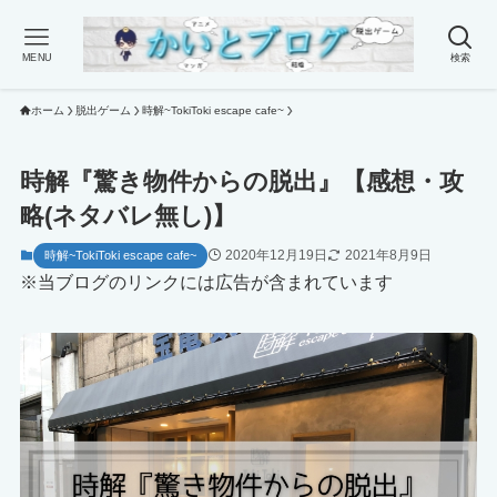
MENU
検索
ホーム
脱出ゲーム
時解~TokiToki escape cafe~
時解『驚き物件からの脱出』【感想・攻
略(ネタバレ無し)】
2020年12月19日
2021年8月9日
時解~TokiToki escape cafe~
※当ブログのリンクには広告が含まれています