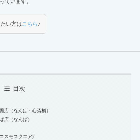
っています。
りたい方は
こちら
♪
目次
fe 道頓堀店（なんば・心斎橋）
e なんば店（なんば）
）
コスモスクエア)