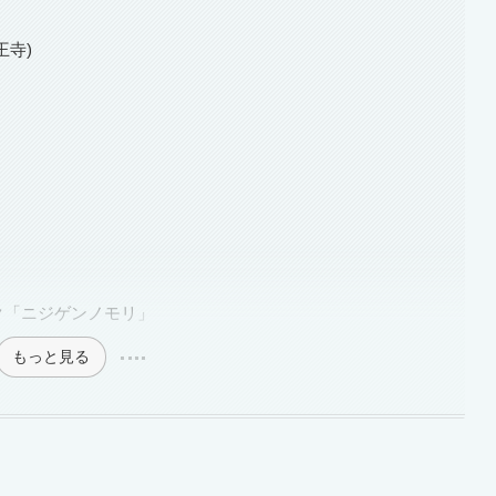
王寺)
ク「ニジゲンノモリ」
もっと見る